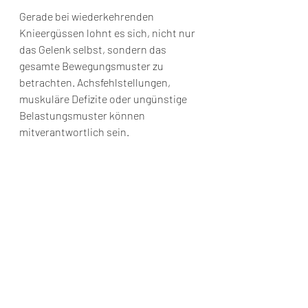
Gerade bei wiederkehrenden 
Knieergüssen lohnt es sich, nicht nur 
das Gelenk selbst, sondern das 
gesamte Bewegungsmuster zu 
betrachten. Achsfehlstellungen, 
muskuläre Defizite oder ungünstige 
Belastungsmuster können 
mitverantwortlich sein.
Kann ein Gelenkerguss 
von selbst 
verschwinden?
Ja, das kann vorkommen. Vor allem 
kleinere Ergüsse nach Überlastung 
bilden sich mit Ruhe und angepasster 
Belastung oft zurück. Das bedeutet 