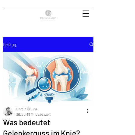
Beitrag
Harald Deluca
26. Juni
5 Min. Lesezeit
Was bedeutet
Gelenkerguss im Knie?