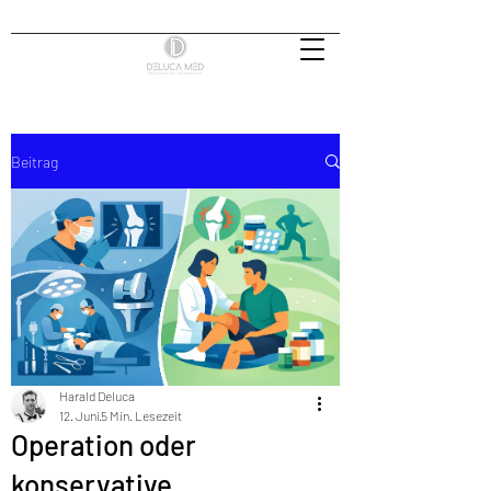
Beitrag
Harald Deluca
12. Juni
5 Min. Lesezeit
Operation oder
konservative