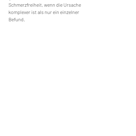
Schmerzfreiheit, wenn die Ursache 
komplexer ist als nur ein einzelner 
Befund.
Gerade deshalb ist Transparenz so 
wichtig. Patient*innen profitieren von 
einer klaren fachärztlichen 
Einschätzung, die weder vorschnell 
zur Operation rät noch operative 
Möglichkeiten aus Prinzip 
hinauszögert. Qualität zeigt sich hier 
in der Differenzierung.
Die häufigsten 
Fehlannahmen
Viele Menschen glauben, eine 
Operation sei immer die schnellste 