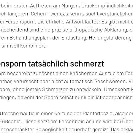
eim ersten Auftreten am Morgen, Druckempfindlichkeit u
h längerem Gehen - wer das kennt, sucht verständlicher
 Fersensporn. Die ehrliche Antwort lautet: Es gibt nicht d
ntscheidend sind eine präzise orthopädische Abklärung, di
in Behandlungsplan, der Entlastung, Heilungsförderung 
sinnvoll kombiniert.
ensporn tatsächlich schmerzt
orn beschreibt zunächst einen knöchernen Auszug am Fer
ichtbar, verursacht aber nicht automatisch Beschwerden. 
porn, ohne jemals Schmerzen zu entwickeln. Umgekehrt k
egen, obwohl der Sporn selbst nur klein ist oder gar nich
e Ursache häufig in einer Reizung der Plantarfaszie, also der
Fußsohle. Diese setzt am Fersenbein an und wird bei Über
ingeschränkter Beweglichkeit dauerhaft gereizt. Das erklä