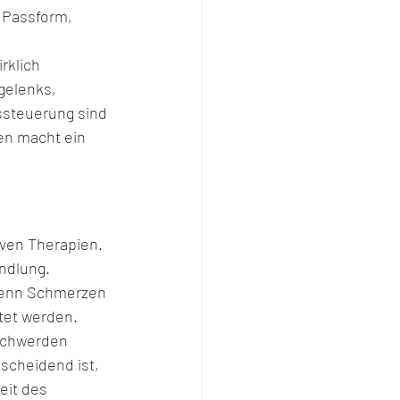
 Passform, 
rklich 
gelenks, 
ssteuerung sind 
en macht ein 
ven Therapien. 
ndlung. 
enn Schmerzen 
htet werden.
schwerden 
scheidend ist, 
eit des 