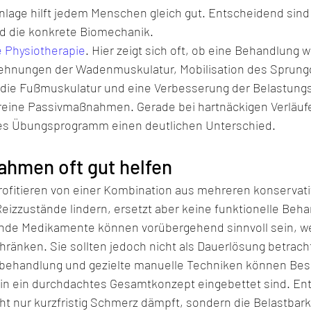
Einlage hilft jedem Menschen gleich gut. Entscheidend sind
nd die konkrete Biomechanik.
e Physiotherapie
. Hier zeigt sich oft, ob eine Behandlung wi
Dehnungen der Wadenmuskulatur, Mobilisation des Sprung
 die Fußmuskulatur und eine Verbesserung der Belastung
 reine Passivmaßnahmen. Gerade bei hartnäckigen Verläuf
etes Übungsprogramm einen deutlichen Unterschied.
hmen oft gut helfen
profitieren von einer Kombination aus mehreren konservati
eizzustände lindern, ersetzt aber keine funktionelle Beha
e Medikamente können vorübergehend sinnvoll sein, w
chränken. Sie sollten jedoch nicht als Dauerlösung betrac
nbehandlung und gezielte manuelle Techniken können Be
 in ein durchdachtes Gesamtkonzept eingebettet sind. Ent
ht nur kurzfristig Schmerz dämpft, sondern die Belastbark