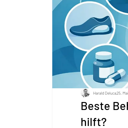
Harald Deluca
25. Ma
Beste Be
hilft?