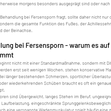
cherweise morgens besonders ausgeprägt sind oder nac
Behandlung bei Fersensporn fragt, sollte daher nicht nur
ondern die gesamte Funktion des Fußes, der Achillessehn
 der Beinachse.
ung bei Fersensporn - warum es auf 
ommt
eginnt nicht mit einer Standardmaßnahme, sondern mit Dif
erden erst seit wenigen Wochen, stehen konservative M
 Bei länger bestehenden Schmerzen, sportlicher Überlastun
oder wiederkehrenden Schüben braucht es oft ein genaue
pt.
toren sind Übergewicht, langes Stehen im Beruf, ungeeign
 Laufbelastung, eingeschränkte Sprunggelenksbeweglichk
uch eine verspannte Wadenmuskulatur spielt häufig eine g