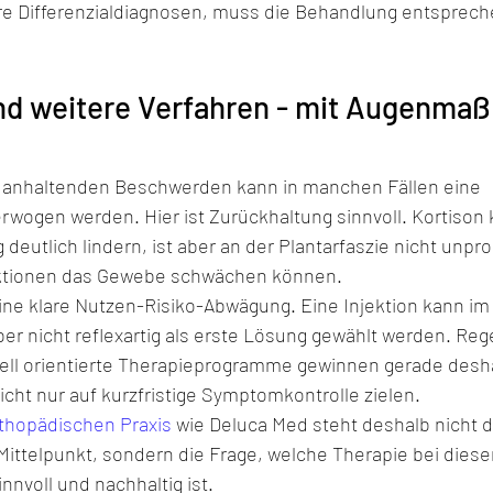
e Differenzialdiagnosen, muss die Behandlung entsprech
nd weitere Verfahren - mit Augenmaß
g anhaltenden Beschwerden kann in manchen Fällen eine 
 erwogen werden. Hier ist Zurückhaltung sinnvoll. Kortison 
 deutlich lindern, ist aber an der Plantarfaszie nicht unpr
jektionen das Gewebe schwächen können.
ne klare Nutzen-Risiko-Abwägung. Eine Injektion kann im E
 aber nicht reflexartig als erste Lösung gewählt werden. Reg
ell orientierte Therapieprogramme gewinnen gerade desha
icht nur auf kurzfristige Symptomkontrolle zielen.
thopädischen Praxis
 wie Deluca Med steht deshalb nicht di
ttelpunkt, sondern die Frage, welche Therapie bei dies
nnvoll und nachhaltig ist.