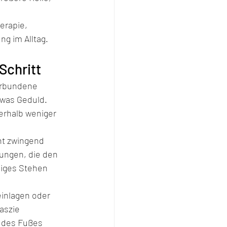
erapie, 
g im Alltag.
Schritt
erbundene 
twas Geduld. 
erhalb weniger 
ht zwingend 
ungen, die den 
iges Stehen 
einlagen oder 
aszie 
k des Fußes 