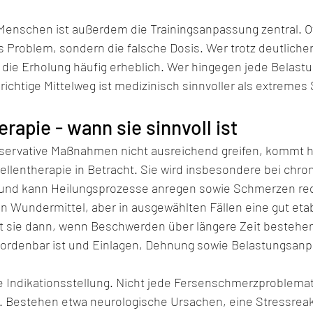
 Menschen ist außerdem die Trainingsanpassung zentral. Oft
 Problem, sondern die falsche Dosis. Wer trotz deutlich
t die Erholung häufig erheblich. Wer hingegen jede Belast
r richtige Mittelweg ist medizinisch sinnvoller als extreme
rapie - wann sie sinnvoll ist
ervative Maßnahmen nicht ausreichend greifen, kommt hä
ellentherapie in Betracht. Sie wird insbesondere bei chro
t und kann Heilungsprozesse anregen sowie Schmerzen re
in Wundermittel, aber in ausgewählten Fällen eine gut etab
st sie dann, wenn Beschwerden über längere Zeit bestehen,
ordenbar ist und Einlagen, Dehnung sowie Belastungsanpa
ge Indikationsstellung. Nicht jede Fersenschmerzproblematik
. Bestehen etwa neurologische Ursachen, eine Stressreak