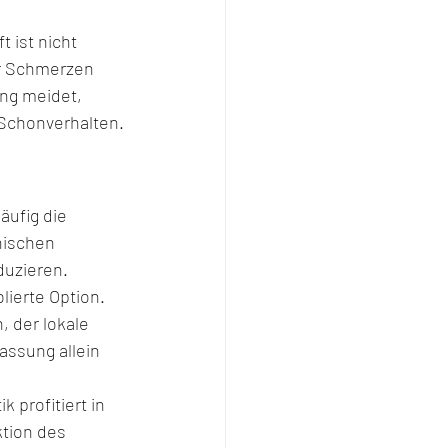
 ist nicht 
er Schmerzen 
ung meidet, 
s Schonverhalten.
ufig die 
nischen 
duzieren.
lierte Option. 
 der lokale 
ssung allein 
 profitiert in 
tion des 