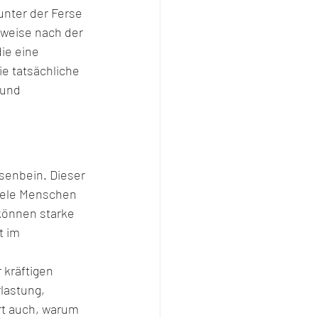
nter der Ferse 
weise nach der 
ie eine 
e tatsächliche 
und 
senbein. Dieser 
Viele Menschen 
önnen starke 
t im 
 kräftigen 
lastung, 
rt auch, warum 