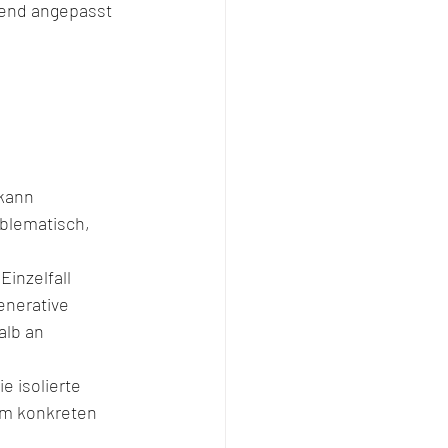
end angepasst 
 
kann 
oblematisch, 
inzelfall 
enerative 
lb an 
e isolierte 
em konkreten 