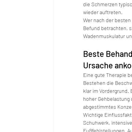
die Schmerzen typis
wieder auftreten.
Wer nach der besten 
Befund betrachten, s
Wadenmuskulatur und
Beste Behandl
Ursache ank
Eine gute Therapie b
Bestehen die Beschw
klar im Vordergrund.
hoher Gehbelastung 
abgestimmtes Konze
Wichtige Einflussfak
Schuhwerk, intensive
Fußfehlstellungen. A