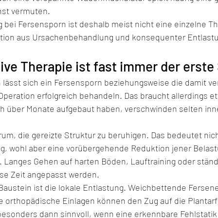
hst vermuten.
 bei Fersensporn ist deshalb meist nicht eine einzelne Th
tion aus Ursachenbehandlung und konsequenter Entlastun
ive Therapie ist fast immer der erste 
n lässt sich ein Fersensporn beziehungsweise die damit v
 Operation erfolgreich behandeln. Das braucht allerdings e
h über Monate aufgebaut haben, verschwinden selten inn
rum, die gereizte Struktur zu beruhigen. Das bedeutet nic
g, wohl aber eine vorübergehende Reduktion jener Belast
 Langes Gehen auf harten Böden, Lauftraining oder ständ
sse Zeit angepasst werden.
 Baustein ist die lokale Entlastung. Weichbettende Fersen
te orthopädische Einlagen können den Zug auf die Plantarf
 besonders dann sinnvoll, wenn eine erkennbare Fehlstati