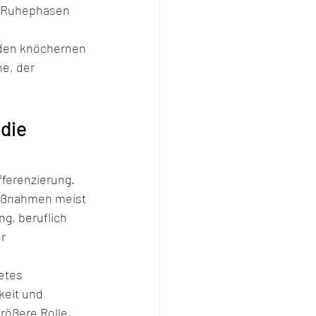
h Ruhephasen 
 den knöchernen 
e, der 
die 
ferenzierung. 
aßnahmen meist 
g, beruflich 
r 
etes 
eit und 
rößere Rolle, 