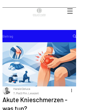
Beitrag
Harald Deluca
7. Mai
5 Min. Lesezeit
Akute Knieschmerzen -
was tun?