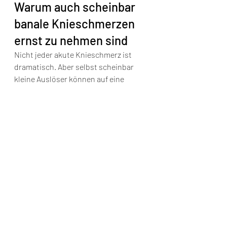
Warum auch scheinbar 
banale Knieschmerzen 
ernst zu nehmen sind
Nicht jeder akute Knieschmerz ist 
dramatisch. Aber selbst scheinbar 
kleine Auslöser können auf eine 
relevante Struktur treffen, die bereits 
vorgeschädigt ist. Ein geringer 
Fehltritt kann bei degenerativ 
verändertem Meniskus plötzlich 
starke Symptome auslösen. Eine 
Belastungsspitze kann eine stille 
Knorpelproblematik aktivieren. Und 
eine Schwellung, die als "harmlos" 
eingeschätzt wird, kann auf einen 
Gelenkerguss mit 
behandlungsbedürftiger Ursache 
hinweisen.